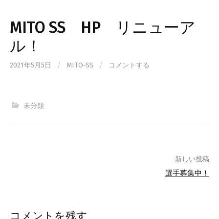
MITO SS HP リニューア
ル！
2021年5月5日
/
MITO-SS
/
コメントする
未分類
投
新しい投稿
選手募集中！
稿
ナ
コメントを残す