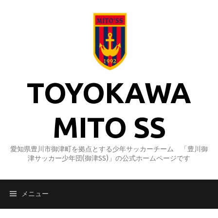
コ
ン
テ
ン
ツ
へ
ス
TOYOKAWA
キ
ッ
プ
MITO SS
愛知県豊川市御津町を拠点とする少年サッカーチーム 「豊川御
津サッカー少年団(御津SS)」の公式ホームページです
メニュー