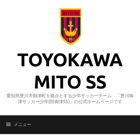
コ
ン
テ
ン
ツ
へ
ス
TOYOKAWA
キ
ッ
プ
MITO SS
愛知県豊川市御津町を拠点とする少年サッカーチーム 「豊川御
津サッカー少年団(御津SS)」の公式ホームページです
メニュー