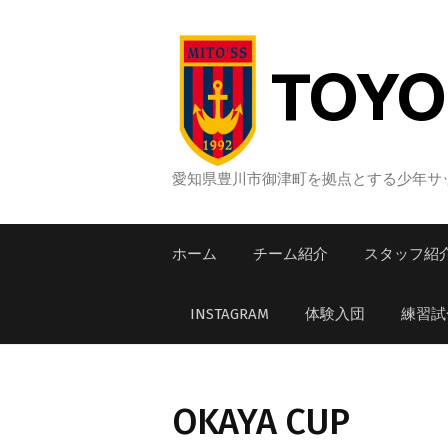
コ
ン
テ
TOYO
ン
ツ
へ
ス
愛知県豊川市御津町を拠点とする少年サッ
キ
ッ
ホーム
チーム紹介
スタッフ紹
プ
INSTAGRAM
体験入団
練習試
OKAYA CUP