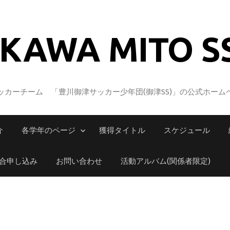
KAWA MITO S
カーチーム 「豊川御津サッカー少年団(御津SS)」の公式ホーム
介
各学年のページ
獲得タイトル
スケジュール
合申し込み
お問い合わせ
活動アルバム(関係者限定)