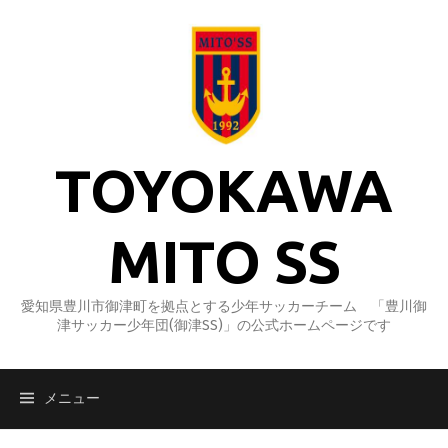
コ
ン
テ
ン
ツ
へ
ス
TOYOKAWA
キ
ッ
プ
MITO SS
愛知県豊川市御津町を拠点とする少年サッカーチーム 「豊川御
津サッカー少年団(御津SS)」の公式ホームページです
メニュー