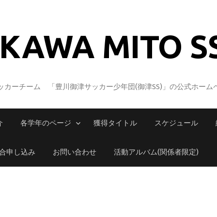
KAWA MITO S
カーチーム 「豊川御津サッカー少年団(御津SS)」の公式ホーム
介
各学年のページ
獲得タイトル
スケジュール
合申し込み
お問い合わせ
活動アルバム(関係者限定)