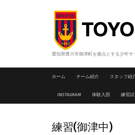
コ
ン
テ
TOYO
ン
ツ
へ
ス
愛知県豊川市御津町を拠点とする少年サッ
キ
ッ
ホーム
チーム紹介
スタッフ紹
プ
INSTAGRAM
体験入団
練習試
練習(御津中)