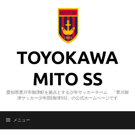
コ
ン
テ
ン
ツ
へ
ス
TOYOKAWA
キ
ッ
プ
MITO SS
愛知県豊川市御津町を拠点とする少年サッカーチーム 「豊川御
津サッカー少年団(御津SS)」の公式ホームページです
メニュー