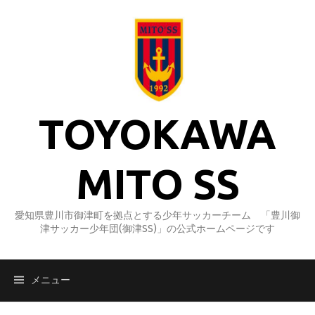
コ
ン
テ
ン
ツ
へ
ス
TOYOKAWA
キ
ッ
プ
MITO SS
愛知県豊川市御津町を拠点とする少年サッカーチーム 「豊川御
津サッカー少年団(御津SS)」の公式ホームページです
メニュー