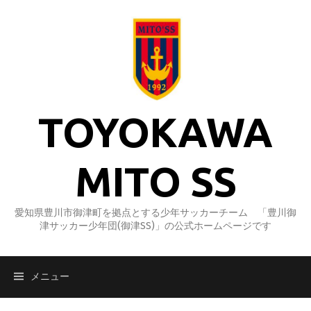
コ
ン
テ
ン
ツ
へ
ス
TOYOKAWA
キ
ッ
プ
MITO SS
愛知県豊川市御津町を拠点とする少年サッカーチーム 「豊川御
津サッカー少年団(御津SS)」の公式ホームページです
メニュー