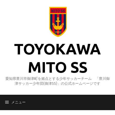
コ
ン
テ
ン
ツ
へ
ス
TOYOKAWA
キ
ッ
プ
MITO SS
愛知県豊川市御津町を拠点とする少年サッカーチーム 「豊川御
津サッカー少年団(御津SS)」の公式ホームページです
メニュー