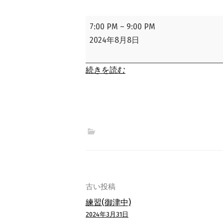
練
7:00 PM
–
9:00 PM
習
2024年8月8日
(御
津
続きを読む
中)
投
古い投稿
練習(御津中)
稿
2024年3月31日