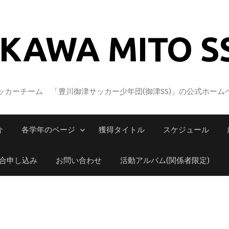
KAWA MITO S
カーチーム 「豊川御津サッカー少年団(御津SS)」の公式ホーム
介
各学年のページ
獲得タイトル
スケジュール
合申し込み
お問い合わせ
活動アルバム(関係者限定)