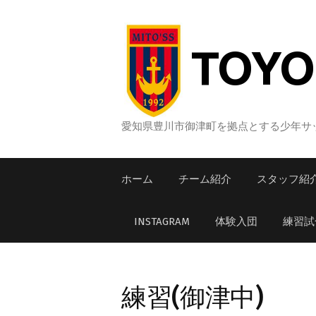
コ
ン
テ
TOYO
ン
ツ
へ
ス
愛知県豊川市御津町を拠点とする少年サッ
キ
ッ
ホーム
チーム紹介
スタッフ紹
プ
INSTAGRAM
体験入団
練習試
練習(御津中)