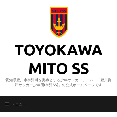
コ
ン
テ
ン
ツ
へ
ス
TOYOKAWA
キ
ッ
プ
MITO SS
愛知県豊川市御津町を拠点とする少年サッカーチーム 「豊川御
津サッカー少年団(御津SS)」の公式ホームページです
メニュー