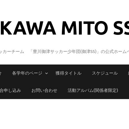
KAWA MITO S
カーチーム 「豊川御津サッカー少年団(御津SS)」の公式ホーム
介
各学年のページ
獲得タイトル
スケジュール
合申し込み
お問い合わせ
活動アルバム(関係者限定)