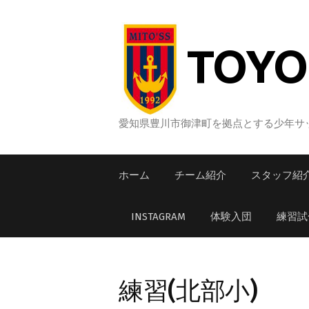
コ
ン
テ
TOYO
ン
ツ
へ
ス
愛知県豊川市御津町を拠点とする少年サッ
キ
ッ
ホーム
チーム紹介
スタッフ紹
プ
INSTAGRAM
体験入団
練習試
練習(北部小)