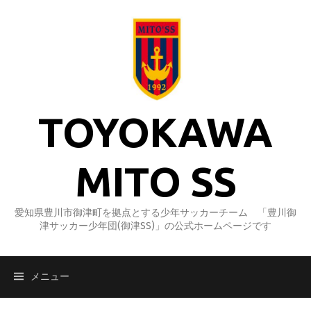
コ
ン
テ
ン
ツ
へ
ス
TOYOKAWA
キ
ッ
プ
MITO SS
愛知県豊川市御津町を拠点とする少年サッカーチーム 「豊川御
津サッカー少年団(御津SS)」の公式ホームページです
メニュー