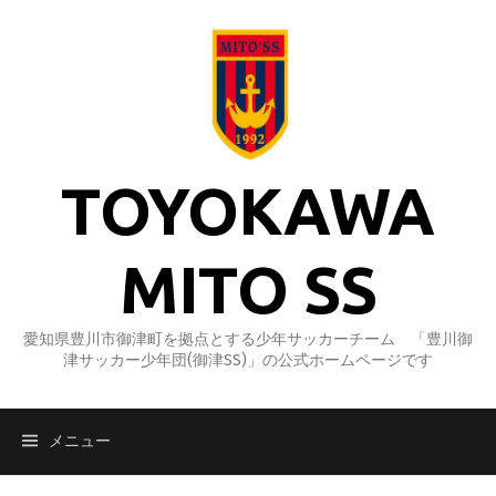
コ
ン
テ
ン
ツ
へ
ス
TOYOKAWA
キ
ッ
プ
MITO SS
愛知県豊川市御津町を拠点とする少年サッカーチーム 「豊川御
津サッカー少年団(御津SS)」の公式ホームページです
メニュー