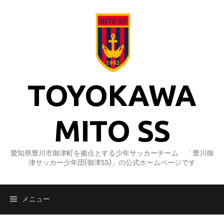
コ
ン
テ
ン
ツ
へ
ス
TOYOKAWA
キ
ッ
プ
MITO SS
愛知県豊川市御津町を拠点とする少年サッカーチーム 「豊川御
津サッカー少年団(御津SS)」の公式ホームページです
メニュー