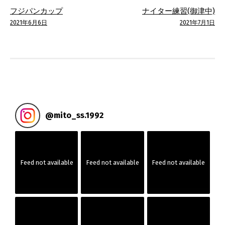
投
フジパンカップ
ナイター練習(御津中)
稿
2021年6月6日
2021年7月1日
ナ
ビ
ゲ
ー
@
mito_ss.1992
シ
ョ
Feed not available
Feed not available
Feed not available
ン