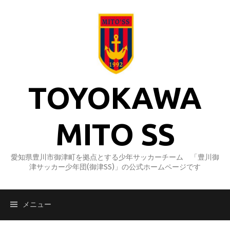
コ
ン
テ
ン
ツ
へ
ス
TOYOKAWA
キ
ッ
プ
MITO SS
愛知県豊川市御津町を拠点とする少年サッカーチーム 「豊川御
津サッカー少年団(御津SS)」の公式ホームページです
メニュー