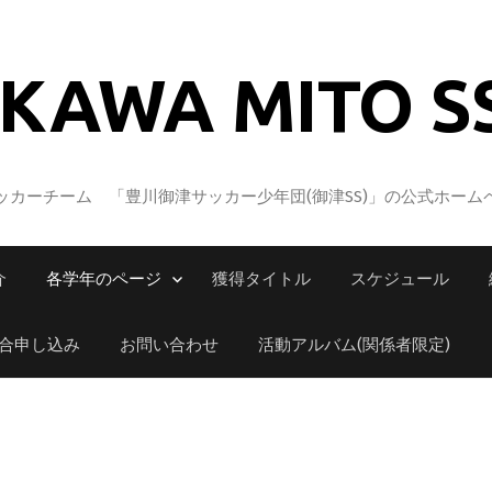
KAWA MITO S
カーチーム 「豊川御津サッカー少年団(御津SS)」の公式ホーム
介
各学年のページ
獲得タイトル
スケジュール
合申し込み
お問い合わせ
活動アルバム(関係者限定)