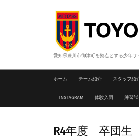
コ
ン
テ
TOYO
ン
ツ
へ
ス
愛知県豊川市御津町を拠点とする少年サッ
キ
ッ
ホーム
チーム紹介
スタッフ紹
プ
INSTAGRAM
体験入団
練習試
R4年度 卒団生