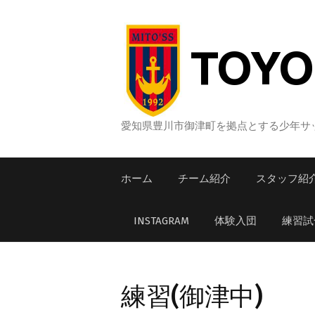
コ
ン
テ
TOYO
ン
ツ
へ
ス
愛知県豊川市御津町を拠点とする少年サッ
キ
ッ
ホーム
チーム紹介
スタッフ紹
プ
INSTAGRAM
体験入団
練習試
練習(御津中)