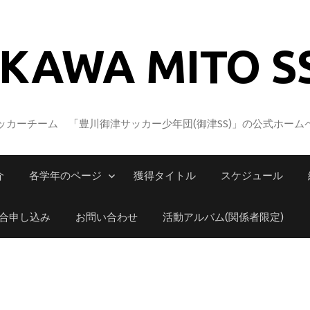
KAWA MITO S
カーチーム 「豊川御津サッカー少年団(御津SS)」の公式ホーム
介
各学年のページ
獲得タイトル
スケジュール
合申し込み
お問い合わせ
活動アルバム(関係者限定)