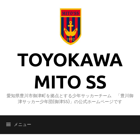
コ
ン
テ
ン
ツ
へ
ス
TOYOKAWA
キ
ッ
プ
MITO SS
愛知県豊川市御津町を拠点とする少年サッカーチーム 「豊川御
津サッカー少年団(御津SS)」の公式ホームページです
メニュー