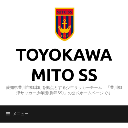
コ
ン
テ
ン
ツ
へ
ス
TOYOKAWA
キ
ッ
プ
MITO SS
愛知県豊川市御津町を拠点とする少年サッカーチーム 「豊川御
津サッカー少年団(御津SS)」の公式ホームページです
メニュー