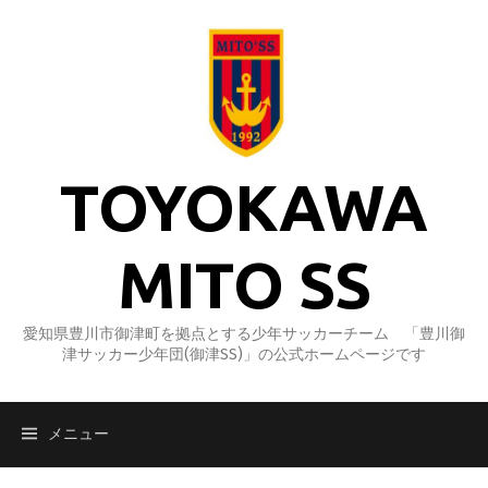
コ
ン
テ
ン
ツ
へ
ス
TOYOKAWA
キ
ッ
プ
MITO SS
愛知県豊川市御津町を拠点とする少年サッカーチーム 「豊川御
津サッカー少年団(御津SS)」の公式ホームページです
メニュー