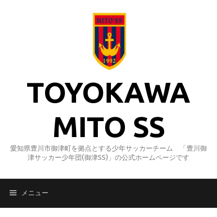
コ
ン
テ
ン
ツ
へ
ス
TOYOKAWA
キ
ッ
プ
MITO SS
愛知県豊川市御津町を拠点とする少年サッカーチーム 「豊川御
津サッカー少年団(御津SS)」の公式ホームページです
メニュー