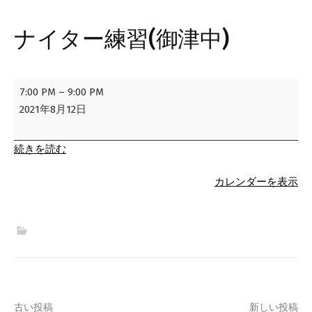
ナイター練習(御津中)
ナ
7:00 PM
–
9:00 PM
イ
2021年8月12日
タ
ー
続きを読む
練
習
カレンダーを表示
(御
津
中)
古い投稿
新しい投稿