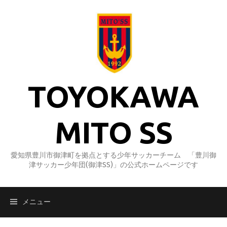
コ
ン
テ
ン
ツ
へ
ス
TOYOKAWA
キ
ッ
プ
MITO SS
愛知県豊川市御津町を拠点とする少年サッカーチーム 「豊川御
津サッカー少年団(御津SS)」の公式ホームページです
メニュー